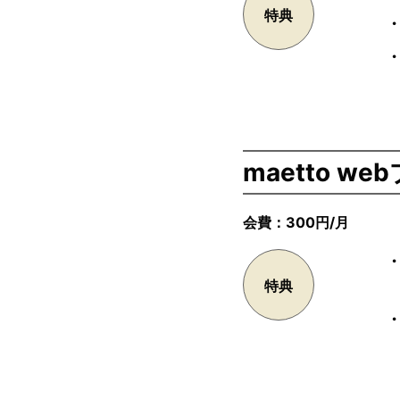
特典
maetto we
会費：300円/月
・
特典